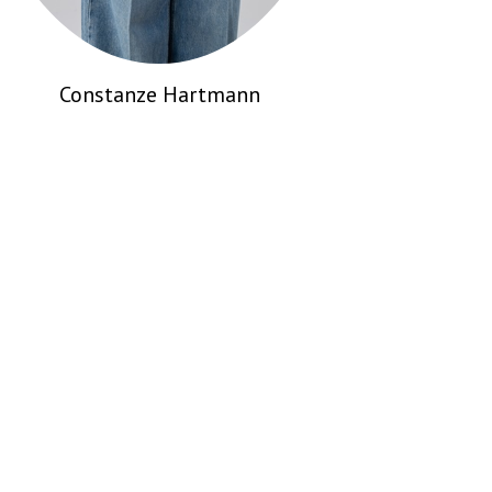
S
Constanze Hartmann